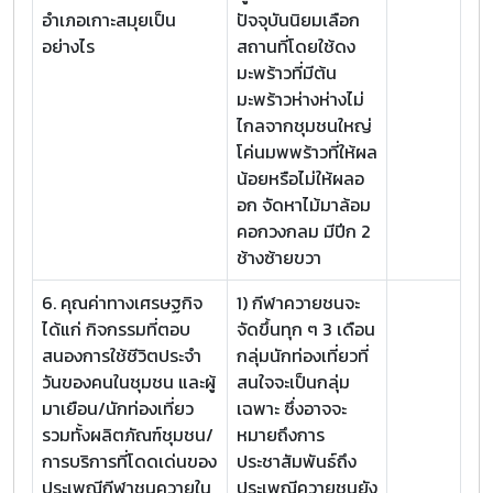
อำเภอเกาะสมุยเป็น
ปัจจุบันนิยมเลือก
อย่างไร
สถานที่โดยใช้ดง
มะพร้าวที่มีต้น
มะพร้าวห่างห่างไม่
ไกลจากชุมชนใหญ่
โค่นมพพร้าวที่ให้ผล
น้อยหรือไม่ให้ผลอ
อก จัดหาไม้มาล้อม
คอกวงกลม มีปีก 2
ช้างซ้ายขวา
6. คุณค่าทางเศรษฐกิจ
1) กีฬาควายชนจะ
ได้แก่ กิจกรรมที่ตอบ
จัดขึ้นทุก ๆ 3 เดือน
สนองการใช้ชีวิตประจำ
กลุ่มนักท่องเที่ยวที่
วันของคนในชุมชน และผู้
สนใจจะเป็นกลุ่ม
มาเยือน/นักท่องเที่ยว
เฉพาะ ซึ่งอาจจะ
รวมทั้งผลิตภัณฑ์ชุมชน/
หมายถึงการ
การบริการที่โดดเด่นของ
ประชาสัมพันธ์ถึง
ประเพณีกีฬาชนควายใน
ประเพณีควายชนยัง