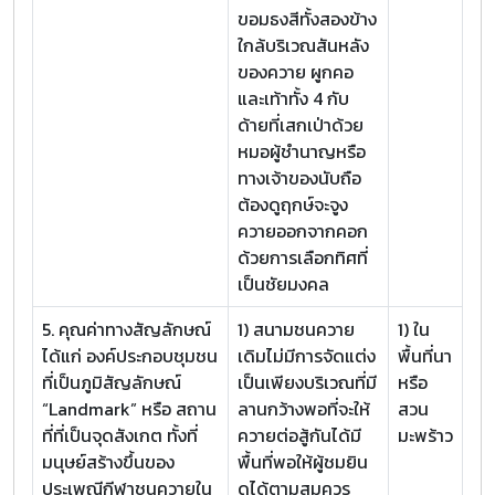
ขอมธงสีทั้งสองข้าง
ใกล้บริเวณสันหลัง
ของควาย ผูกคอ
และเท้าทั้ง 4 กับ
ด้ายที่เสกเป่าด้วย
หมอผู้ชำนาญหรือ
ทางเจ้าของนับถือ
ต้องดูฤกษ์จะจูง
ควายออกจากคอก
ด้วยการเลือกทิศที่
เป็นชัยมงคล
5. คุณค่าทางสัญลักษณ์
1) สนามชนควาย
1) ใน
ได้แก่ องค์ประกอบชุมชน
เดิมไม่มีการจัดแต่ง
พื้นที่นา
ที่เป็นภูมิสัญลักษณ์
เป็นเพียงบริเวณที่มี
หรือ
“Landmark” หรือ สถาน
ลานกว้างพอที่จะให้
สวน
ที่ที่เป็นจุดสังเกต ทั้งที่
ควายต่อสู้กันได้มี
มะพร้าว
มนุษย์สร้างขึ้นของ
พื้นที่พอให้ผู้ชมยิน
ประเพณีกีฬาชนควายใน
ดูได้ตามสมควร