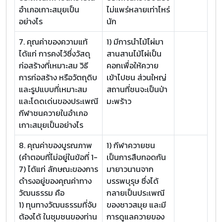
อำเภอเกาะสมุยเป็น
ไม่แพร่หลายเท่าไหร่
อย่างไร
นัก
7. คุณค่าของความแท้
1) มีการนำไม้ไผ่มา
ได้แก่ การคงไว้ซึ่งวัสดุ
สานสานไม้ไผ่เป็น
ก่อสร้างที่เหมาะสม วิธี
คอกเพื่อให้ควาย
การก่อสร้าง หรือวัตถุดิบ
เข้าไปชน ส่วนใหญ่
และรูปแบบที่เหมาะสม
สถานที่ชนจะเป็นป่า
และโดดเด่นของประเพณี
มะพร้าว
กีฬาชนควายในอำเภอ
เกาะสมุยเป็นอย่างไร
8. คุณค่าของบูรณภาพ
1) กีฬาควายชน
(คำตอบที่ไม่อยู่ในข้อที่ 1-
เป็นการสืบทอดกัน
7) ได้แก่ ลักษณะของการ
มายาวนานจาก
ดำรงอยู่ของคุณค่าทาง
บรรพบุรุษ ซึ่งได้
วัฒนธรรม คือ
กลายเป็นประเพณี
1) ทุนทางวัฒนธรรมที่จับ
ของชาวสมุย และมี
ต้องได้ ในชุมชนของท่าน
การดูแลควายของ